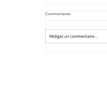
Commentaires
Rédigez un commentaire...
☀️ Bel été à toutes et à tous !
NOUS CONTACT
04 91 53 28 34
contact@chinafi.net