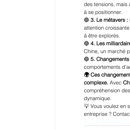
des tensions, mais a
à se positionner.
🔵 
3. Le métavers :
attention croissante
à être explorés.
🔵 
4. Les milliardai
Chine, un marché plu
🔵 
5. Changements 
comportements d’ac
🌍 Ces changements
complexe.
 Avec 
Chi
compréhension des 
dynamique.
💡 Vous voulez en s
entreprise ? Contac
#Chine
#Asie
#Busi