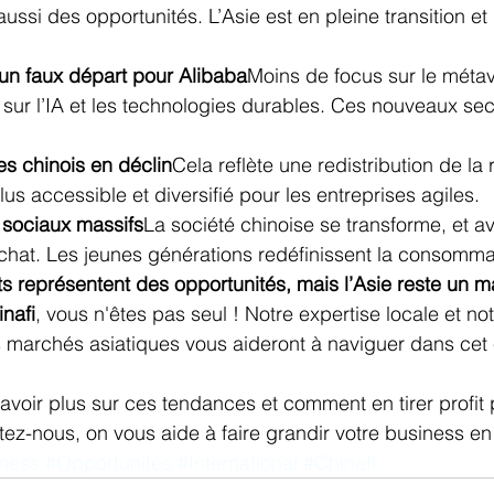
ussi des opportunités. L’Asie est en pleine transition et il
 un faux départ pour Alibaba
Moins de focus sur le métav
 sur l’IA et les technologies durables. Ces nouveaux sec
res chinois en déclin
Cela reflète une redistribution de la
s accessible et diversifié pour les entreprises agiles.
sociaux massifs
La société chinoise se transforme, et ave
hat. Les jeunes générations redéfinissent la consomma
 représentent des opportunités, mais l’Asie reste un m
nafi
, vous n'êtes pas seul ! Notre expertise locale et not
marchés asiatiques vous aideront à naviguer dans cet
avoir plus sur ces tendances et comment en tirer profit 
tez-nous, on vous aide à faire grandir votre business en
ness
#Opportunités
#International
#Chinafi