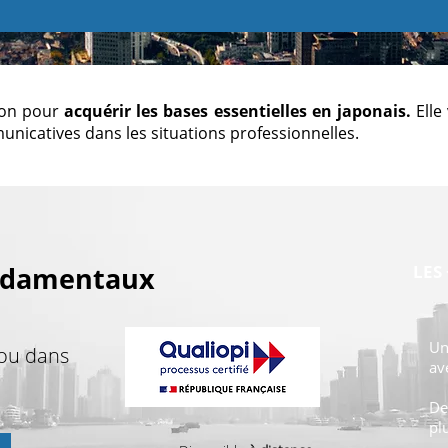
ion pour
acquérir les bases essentielles en japonais.
Elle
nicatives dans les situations professionnelles.
ondamentaux
LES
U
 ou dans
av
D
pl