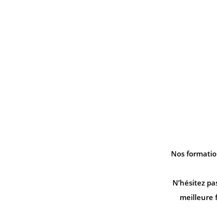
ER
le
Nos formatio
N’hésitez pa
meilleure 