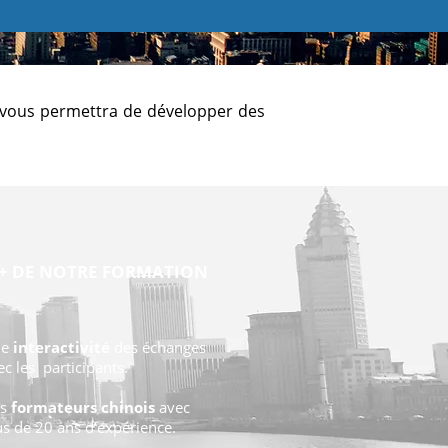
 vous permettra de développer des
 + DE NOTRE FORMATION
ne
interactivité
des échanges
ec les participants.
es
formateurs chinois
avec
us de 20 ans d’expérience.