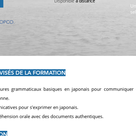
Disponible
à distance
U
se
t OPCO.
VIS
É
S DE LA FORMATION
uctures grammaticaux basiques en japonais pour communiquer
enne.
atives pour s’exprimer en japonais.
hension orale avec des documents authentiques.
ION