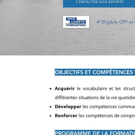
CONTACTER NOS EXPERTS
✔︎ Eligible CPF e
OBJECTIFS ET COMP
É
TENCES 
Acquérir
le vocabulaire et les str
différentes situations de la vie quotidi
Développer
les compétences communic
Renforcer
les compétences de compré
PROGRAMME DE LA FORMAT