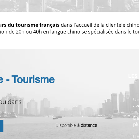
urs du tourisme français
dans l'accueil de la clientèle ch
ion de 20h ou 40h en langue chinoise spécialisée dans le to
LES
e - Tourisme
U
 ou dans
av
D
pl
Disponible
à distance
U