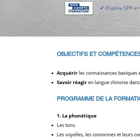
✔︎ Eligible CPF e
OBJECTIFS ET COMP
É
TENCES
Acquérir
les connaissances basiques en 
Savoir réagir
en langue chinoise dans 
PROGRAMME DE LA FORMATI
1. La phonétique
Les tons.
Les voyelles, les consonnes et leurs c