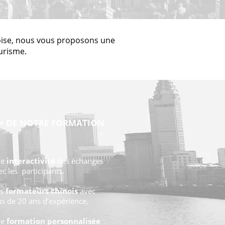
inoise, nous vous proposons une
urisme.
 + DE NOTRE FORMATION
ne
interactivité
des échanges
ec les participants.
es
formateurs chinois
avec
us de 20 ans d’expérience.
ne
formation personnalisée