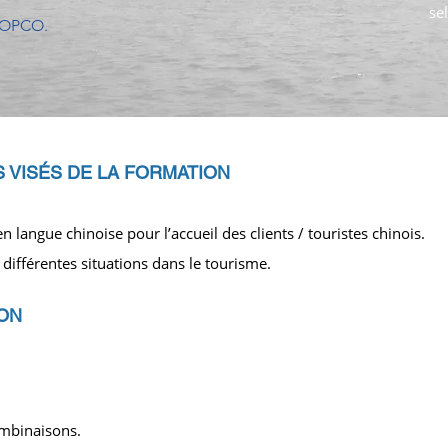
se
t OPCO.
 VIS
É
S DE LA FORMATION
langue chinoise pour l’accueil des clients / touristes chinois.​
différentes situations dans le tourisme.
ON
ombinaisons
​.