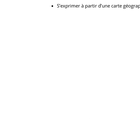
S’exprimer à partir d’une carte géograp
NOUS CONTACT
04 91 53 28 34
contact@chinafi.net
146 rue Paradis, 13006 Marseil
Suivez Chinafi