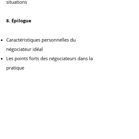
situations
8. Épilogue
Caractéristiques personnelles du
négociateur idéal
Les points forts des négociateurs dans la
pratique
Atelier : Les erreurs commises par
certains négociateurs et comment les
éviter ?
Découvrir constamment de nouvelles
informations
L’approche psychologique d’une
négociation