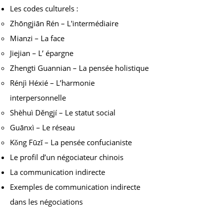
Les codes culturels :
Zhōngjiān Rén – L'intermédiaire
Mianzi – La face
Jiejian – L’ épargne
Zhengti Guannian – La pensée holistique
Rénjì Héxié – L’harmonie
interpersonnelle
Shèhuì Děngjí – Le statut social
Guānxì – Le réseau
Kǒng Fūzǐ – La pensée confucianiste
Le profil d’un négociateur chinois
La communication indirecte
Exemples de communication indirecte
dans les négociations