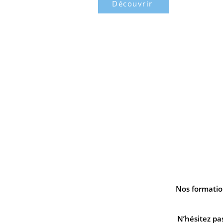
Découvrir
ER
le
Nos formatio
N’hésitez pa