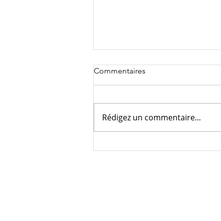
Commentaires
Rédigez un commentaire...
☀️ Bel été à toutes et à tous !
NOUS CONTACT