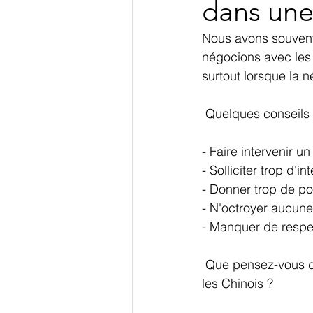
dans une
Nous avons souvent 
négocions avec les 
surtout lorsque la 
 Quelques conseils 
- Faire intervenir u
- Solliciter trop d'i
- Donner trop de po
- N'octroyer aucun
- Manquer de respec
 Que pensez-vous de ces conseils ? Les trouvez-vous utiles dans votre négociation avec 
les Chinois ? 