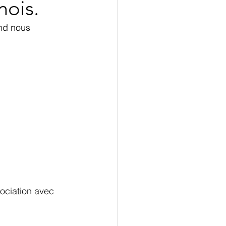
nois.
nd nous 