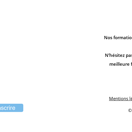
le
Nos formatio
N’hésitez pa
meilleure 
tés
Mentions lé
nscrire
©